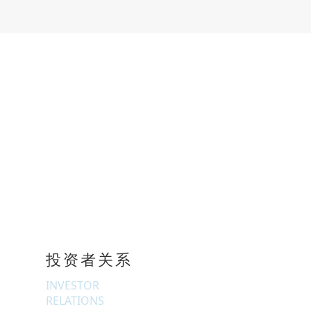
开云电竞旗下品牌
查看更多
投资者关系
INVESTOR
RELATIONS